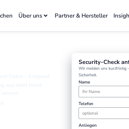
nchen
Über uns
Partner & Hersteller
Insig
s München
Security-Check an
Wir melden uns kurzfristig –
Sicherheit.
 und Daten – Endpoint
Name
ing aus einer Hand.
ht anonym
nt
Telefon
Anliegen