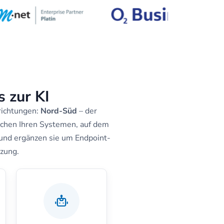
 zur KI
richtungen:
Nord-Süd
– der
schen Ihren Systemen, auf dem
 und ergänzen sie um Endpoint-
tzung.