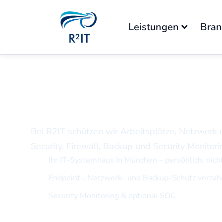
Leistungen
Bra
IT Sicherheit au
Bei R2IT schützen wir Arbeitsplätze, Netzwerk
Security, Firewall, Backup und Security Monitor
Ihr IT-Systemhaus in München – persönlich, nic
Endpoint-, Netzwerk- und Backup-Schutz verzah
Security Monitoring & optional SOC